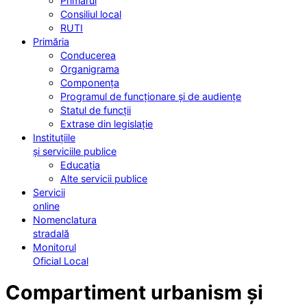
Primarul
Consiliul local
RUTI
Primăria
Conducerea
Organigrama
Componența
Programul de funcționare și de audiențe
Statul de funcții
Extrase din legislație
Instituțiile
și serviciile publice
Educația
Alte servicii publice
Servicii
online
Nomenclatura
stradală
Monitorul
Oficial Local
Compartiment urbanism și