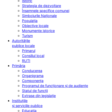
Istoric
Strategia de dezvoltare
Însemnele specifice comunei
Simbolurile Naționale
Populația
Obiective locale
Monumente istorice
Turism
Autoritățile
publice locale
Primarul
Consiliul local
RUTI
Primăria
Conducerea
Organigrama
Componența
Programul de funcționare și de audiențe
Statul de funcții
Extrase din legislație
Instituțiile
și serviciile publice
Educația