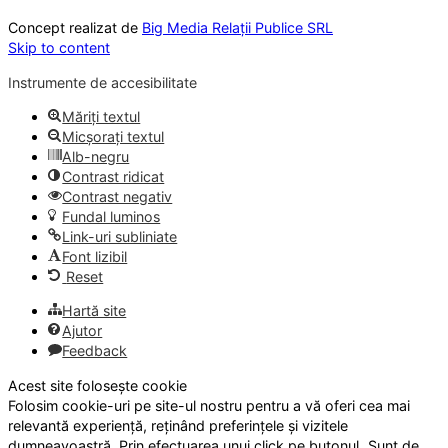
Concept realizat de
Big Media Relații Publice SRL
Skip to content
Instrumente de accesibilitate
Măriți textul
Micșorați textul
Alb-negru
Contrast ridicat
Contrast negativ
Fundal luminos
Link-uri subliniate
Font lizibil
Reset
Hartă site
Ajutor
Feedback
Acest site folosește cookie
Folosim cookie-uri pe site-ul nostru pentru a vă oferi cea mai
relevantă experiență, reținând preferințele și vizitele
dumneavoastră. Prin efectuarea unui click pe butonul „Sunt de