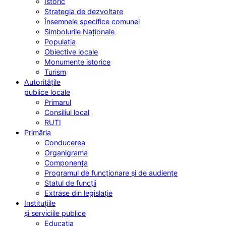
Istoric
Strategia de dezvoltare
Însemnele specifice comunei
Simbolurile Naționale
Populația
Obiective locale
Monumente istorice
Turism
Autoritățile
publice locale
Primarul
Consiliul local
RUTI
Primăria
Conducerea
Organigrama
Componența
Programul de funcționare și de audiențe
Statul de funcții
Extrase din legislație
Instituțiile
și serviciile publice
Educația