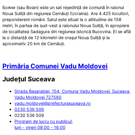
Бояни (sau Boian) este un sat reședință de comună în raionul
Noua Suliță din regiunea Cernăuți (Ucraina). Are 4.425 locuitori,
preponderent români. Satul este situat la o altitudine de 158
metri, în partea de sud-vest a raionului Noua Suliță, în apropiere
de localitatea Sadagura din regiunea istorică Bucovina. El se află
la o distanță de 12 kilometri de orașul Noua Suliță și la
aproximativ 20 km de Cernăuți.
Primăria Comunei Vadu Moldovei
Județul
Suceava
Strada Basarabiei, 154, Comuna Vadu Moldovei, Suceava,
Vadu Moldovei 727560
vadu.moldovei@prefecturasuceava.ro
0230 536 506
0230 536 509
Program de lucru cu publicul:
luni - vineri 08:00 - 16:00