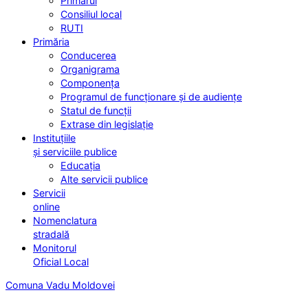
Primarul
Consiliul local
RUTI
Primăria
Conducerea
Organigrama
Componența
Programul de funcționare și de audiențe
Statul de funcții
Extrase din legislație
Instituțiile
și serviciile publice
Educația
Alte servicii publice
Servicii
online
Nomenclatura
stradală
Monitorul
Oficial Local
Comuna Vadu Moldovei