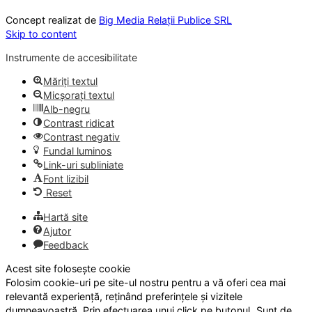
Concept realizat de
Big Media Relații Publice SRL
Skip to content
Instrumente de accesibilitate
Măriți textul
Micșorați textul
Alb-negru
Contrast ridicat
Contrast negativ
Fundal luminos
Link-uri subliniate
Font lizibil
Reset
Hartă site
Ajutor
Feedback
Acest site folosește cookie
Folosim cookie-uri pe site-ul nostru pentru a vă oferi cea mai
relevantă experiență, reținând preferințele și vizitele
dumneavoastră. Prin efectuarea unui click pe butonul „Sunt de