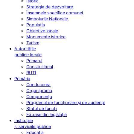
Istoric
Strategia de dezvoltare
Însemnele specifice comunei
Simbolurile Naționale
Populația
Obiective locale
Monumente istorice
Turism
Autoritățile
publice locale
Primarul
Consiliul local
RUTI
Primăria
Conducerea
Organigrama
Componența
Programul de funcționare și de audiențe
Statul de funcții
Extrase din legislație
Instituțiile
și serviciile publice
Educația