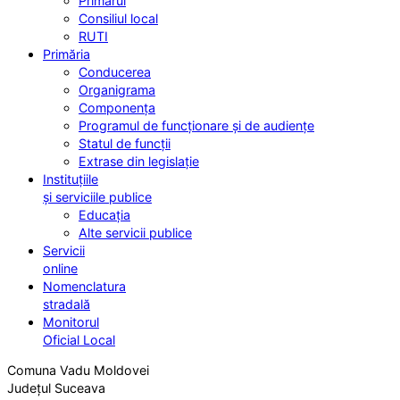
Primarul
Consiliul local
RUTI
Primăria
Conducerea
Organigrama
Componența
Programul de funcționare și de audiențe
Statul de funcții
Extrase din legislație
Instituțiile
și serviciile publice
Educația
Alte servicii publice
Servicii
online
Nomenclatura
stradală
Monitorul
Oficial Local
Comuna Vadu Moldovei
Județul Suceava