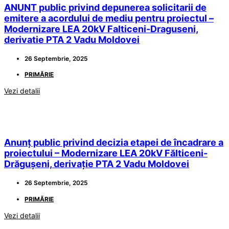
ANUNT public privind depunerea solicitarii de
emitere a acordului de mediu pentru proiectul –
Modernizare LEA 20kV Falticeni-Draguseni,
derivatie PTA 2 Vadu Moldovei
26 Septembrie, 2025
PRIMĂRIE
Vezi detalii
Anunț public privind decizia etapei de încadrare a
proiectului – Modernizare LEA 20kV Fălticeni-
Drăgușeni, derivație PTA 2 Vadu Moldovei
26 Septembrie, 2025
PRIMĂRIE
Vezi detalii