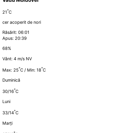
°
21
C
cer acoperit de nori
Răsărit: 06:01
Apus: 20:39
68%
Vânt: 4 m/s NV
°
°
Max: 25
C / Min: 18
C
Duminică
°
30/16
C
Luni
°
33/14
C
Marți
°