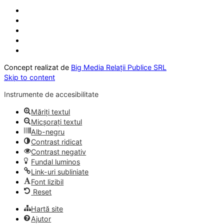
Concept realizat de
Big Media Relații Publice SRL
Skip to content
Instrumente de accesibilitate
Măriți textul
Micșorați textul
Alb-negru
Contrast ridicat
Contrast negativ
Fundal luminos
Link-uri subliniate
Font lizibil
Reset
Hartă site
Ajutor