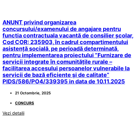
ANUNT privind organizarea
concursului/examenului de angajare pentru
functia contractuala vacantă de consilier școlar,
Cod COR: 235903, în cadrul compartimentului
asistență socială, pe perioadă determinată,
pentru implementarea proiectului ”Furnizare de
servicii integrate în comunitățile rurale –
facilitarea accesului persoanelor vulnerabile la
servicii de bază eficiente şi de calitate”
PIDS/586/PO4/339395 in data de 10.11.2025
21 Octombrie, 2025
CONCURS
Vezi detalii