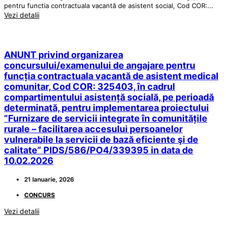
pentru functia contractuala vacantă de asistent social, Cod COR:...
Vezi detalii
ANUNT privind organizarea
concursului/examenului de angajare pentru
funcția contractuala vacantă de asistent medical
comunitar, Cod COR: 325403, în cadrul
compartimentului asistență socială, pe perioadă
determinată, pentru implementarea proiectului
”Furnizare de servicii integrate în comunitățile
rurale – facilitarea accesului persoanelor
vulnerabile la servicii de bază eficiente şi de
calitate” PIDS/586/PO4/339395 in data de
10.02.2026
21 Ianuarie, 2026
CONCURS
Vezi detalii