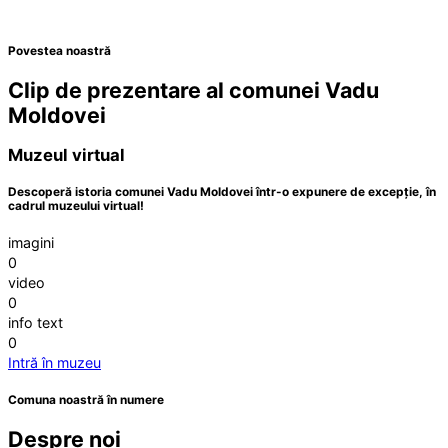
Povestea noastră
Clip de prezentare al comunei Vadu
Moldovei
Muzeul virtual
Descoperă istoria comunei Vadu Moldovei într-o expunere de excepție, în
cadrul muzeului virtual!
imagini
0
video
0
info text
0
Intră în muzeu
Comuna noastră în numere
Despre noi