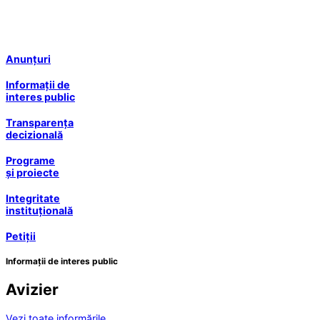
Anunțuri
Informații de
interes public
Transparența
decizională
Programe
și proiecte
Integritate
instituțională
Petiții
Informații de interes public
Avizier
Vezi toate informările