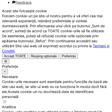
Feedback
Acest site folosește cookie
Folosim cookie-uri pe site-ul nostru pentru a vă oferi cea mai
relevantă experiență, reținând preferințele și vizitele
dumneavoastră. Prin efectuarea unui click pe butonul „Sunt de
acord”, sunteți de acord ca TOATE cookie-urile să fie utilizate.
De asemenea, puteți să refuzați cookie-urile opționale prin
apăsarea butonului „Refuz”. Prin continuarea accesării sau
utilizării Site-ului web vă exprimați acordul cu privire la
Termeni și
Condiții
.
Accept TOATE
Resping opționale
Preferințe
🍪
Preferințe
×
Necesare
Cookie-urile necesare sunt esențiale pentru funcțiile de bază ale
site-ului web, iar site-ul web nu va funcționa în modul dorit fără
ele.Aceste cookie-uri nu stochează date de identificare
personală.
Analitice
Cookie-urile analitice sunt utilizate pentru a înțelege modul în