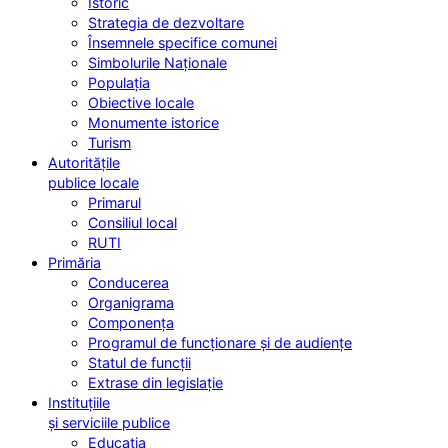
Istoric
Strategia de dezvoltare
Însemnele specifice comunei
Simbolurile Naționale
Populația
Obiective locale
Monumente istorice
Turism
Autoritățile
publice locale
Primarul
Consiliul local
RUTI
Primăria
Conducerea
Organigrama
Componența
Programul de funcționare și de audiențe
Statul de funcții
Extrase din legislație
Instituțiile
și serviciile publice
Educația