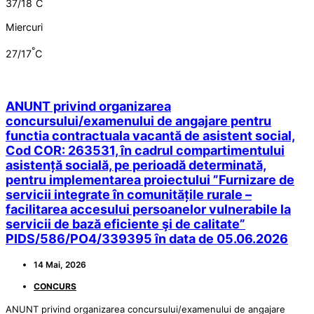
37/18
C
Miercuri
°
27/17
C
ANUNT privind organizarea
concursului/examenului de angajare pentru
functia contractuala vacantă de asistent social,
Cod COR: 263531, în cadrul compartimentului
asistență socială, pe perioadă determinată,
pentru implementarea proiectului ”Furnizare de
servicii integrate în comunitățile rurale –
facilitarea accesului persoanelor vulnerabile la
servicii de bază eficiente şi de calitate”
PIDS/586/PO4/339395 în data de 05.06.2026
14 Mai, 2026
CONCURS
ANUNT privind organizarea concursului/examenului de angajare