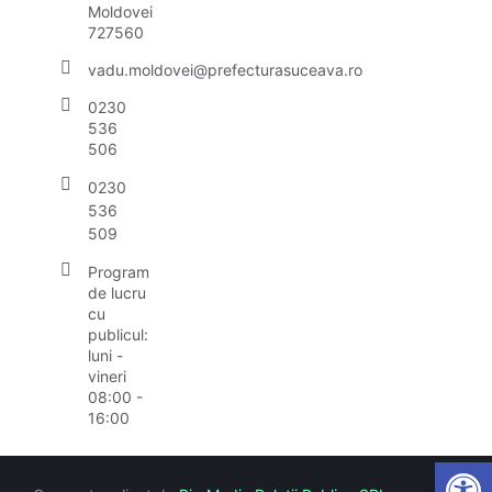
Moldovei
727560
vadu.moldovei@prefecturasuceava.ro
0230
536
506
0230
536
509
Program
de lucru
cu
publicul:
luni -
vineri
08:00 -
16:00
Open