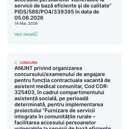
servicii de bază eficiente şi de calitate”
PIDS/586/PO4/339395 în data de
05.06.2026
14 Mai, 2026
Vezi detalii
CONCURS
ANUNT privind organizarea
concursului/examenului de angajare
pentru funcția contractuala vacantă de
asistent medical comunitar, Cod COR:
325403, în cadrul compartimentului
asistență socială, pe perioadă
determinată, pentru implementarea
proiectului ”Furnizare de servicii
integrate în comunitățile rurale –
facilitarea accesului persoanelor
vulnerabile la servicii de bază eficiente