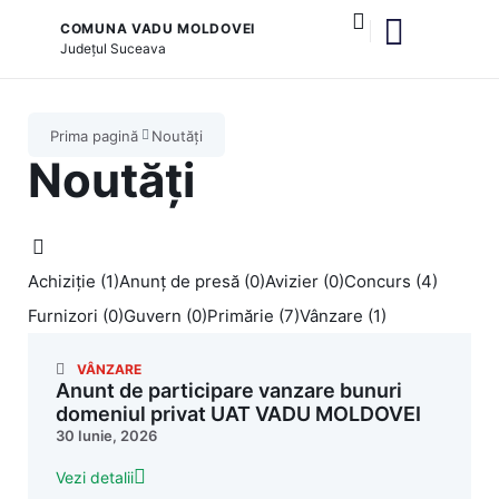
COMUNA VADU MOLDOVEI
Județul
Suceava
și serviciile publice
Prima pagină
Noutăți
Noutăți
Achiziție (1)
Anunț de presă (0)
Avizier (0)
Concurs (4)
Furnizori (0)
Guvern (0)
Primărie (7)
Vânzare (1)
VÂNZARE
Anunt de participare vanzare bunuri
domeniul privat UAT VADU MOLDOVEI
30 Iunie, 2026
Vezi detalii