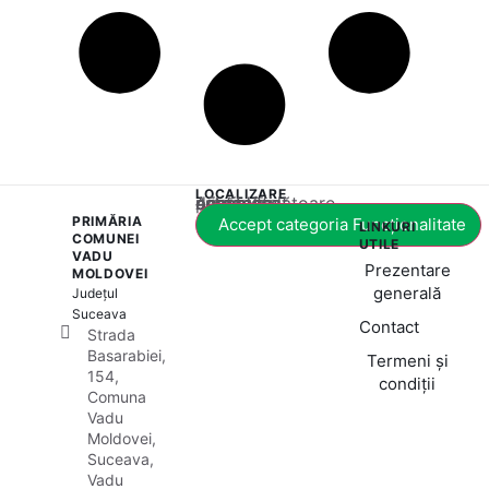
LOCALIZARE
Acest conținut este blocat până când acceptați categoria corespunzătoare de cookie-uri.
PRIMĂRIA
Accept categoria Funcționalitate
LINKURI
COMUNEI
UTILE
VADU
Prezentare
MOLDOVEI
generală
Județul
Suceava
Contact
Strada
Basarabiei,
Termeni și
154,
condiții
Comuna
Vadu
Moldovei,
Suceava,
Vadu