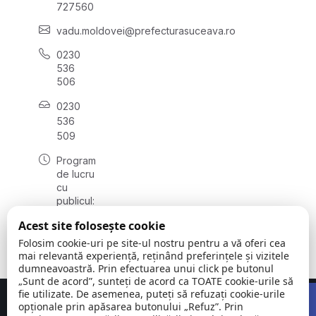
727560
vadu.moldovei@prefecturasuceava.ro
0230
536
506
0230
536
509
Program
de lucru
cu
publicul:
luni -
Acest site folosește cookie
vineri
08:00 -
Folosim cookie-uri pe site-ul nostru pentru a vă oferi cea
16:00
mai relevantă experiență, reținând preferințele și vizitele
dumneavoastră. Prin efectuarea unui click pe butonul
„Sunt de acord”, sunteți de acord ca TOATE cookie-urile să
Open 
fie utilizate. De asemenea, puteți să refuzați cookie-urile
Concept realizat de
Big Media Relații Publice SRL
opționale prin apăsarea butonului „Refuz”. Prin