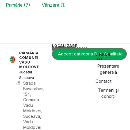
Primărie (7)
Vânzare (1)
LOCALIZARE
Acest conținut este blocat până când acceptați categoria corespunzătoare de cookie-uri.
PRIMĂRIA
Accept categoria Funcționalitate
LINKURI
COMUNEI
UTILE
VADU
Prezentare
MOLDOVEI
generală
Județul
Suceava
Contact
Strada
Basarabiei,
Termeni și
154,
condiții
Comuna
Vadu
Moldovei,
Suceava,
Vadu
Moldovei