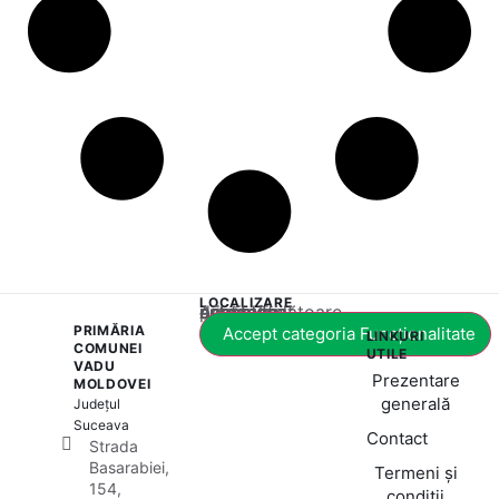
LOCALIZARE
Acest conținut este blocat până când acceptați categoria corespunzătoare de cookie-uri.
PRIMĂRIA
Accept categoria Funcționalitate
LINKURI
COMUNEI
UTILE
VADU
Prezentare
MOLDOVEI
generală
Județul
Suceava
Contact
Strada
Basarabiei,
Termeni și
154,
condiții