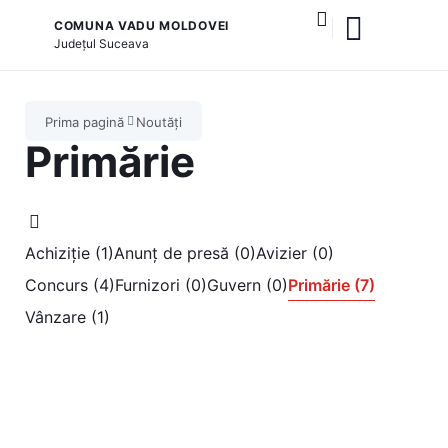
COMUNA VADU MOLDOVEI
Județul
Suceava
și serviciile publice
Prima pagină
Noutăți
Primărie
Achiziție (1)
Anunț de presă (0)
Avizier (0)
Concurs (4)
Furnizori (0)
Guvern (0)
Primărie (7)
Vânzare (1)