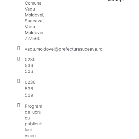
Comuna
Vadu
Moldovei,
Suceava,
Vadu
Moldovei
727560
vadu.moldovei@prefecturasuceava.ro
0230
536
506
0230
536
509
Program
de lucru
cu
publicul:
luni -
vineri