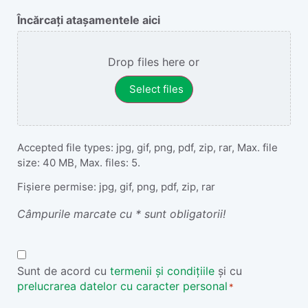
Încărcați atașamentele aici
Drop files here or
Select files
Accepted file types: jpg, gif, png, pdf, zip, rar, Max. file
size: 40 MB, Max. files: 5.
Fișiere permise: jpg, gif, png, pdf, zip, rar
Câmpurile marcate cu * sunt obligatorii!
Termeni
și
Sunt de acord cu
termenii și condițiile
și cu
prelucrarea datelor cu caracter personal
Condiții
*
*