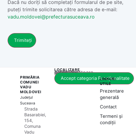
Dacă nu doriți să completați formularul de pe site,
puteți trimite solicitarea către adresa de e-mail:
vadu.moldovei@prefecturasuceava.ro
LOCALIZARE
Acest conținut este blocat până când acceptați categoria corespunzătoare de cookie-uri.
PRIMĂRIA
Accept categoria Funcționalitate
LINKURI
COMUNEI
UTILE
VADU
Prezentare
MOLDOVEI
generală
Județul
Suceava
Contact
Strada
Basarabiei,
Termeni și
154,
condiții
Comuna
Vadu